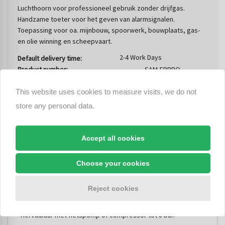
Luchthoorn voor professioneel gebruik zonder drijfgas.
Handzame toeter voor het geven van alarmsignalen.
Toepassing voor oa. mijnbouw, spoorwerk, bouwplaats, gas-
en olie winning en scheepvaart.
2-4 Work Days
Default delivery time:
Product number:
SAM-EBPRO
This website uses cookies to measure visits, we do not
ORDER
store any personal data.
Compare
Accept all cookies
Choose your cookies
Product description
Reject cookies
Luchthoorn voor professioneel gebruik zonder drijfgas.
Handzame toeter voor het geven van alarmsignalen.
Hervulbaar met fietspomp of compressor tot 8 bar.