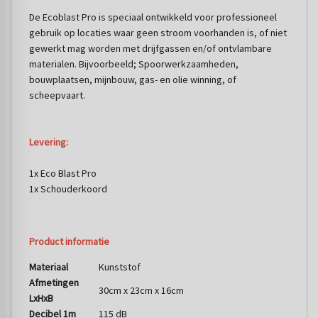
De Ecoblast Pro is speciaal ontwikkeld voor professioneel
gebruik op locaties waar geen stroom voorhanden is, of niet
gewerkt mag worden met drijfgassen en/of ontvlambare
materialen. Bijvoorbeeld; Spoorwerkzaamheden,
bouwplaatsen, mijnbouw, gas- en olie winning, of
scheepvaart.
Levering:
1x Eco Blast Pro
1x Schouderkoord
Product informatie
Materiaal
Kunststof
Afmetingen
30cm x 23cm x 16cm
LxHxB
Decibel 1m
115 dB